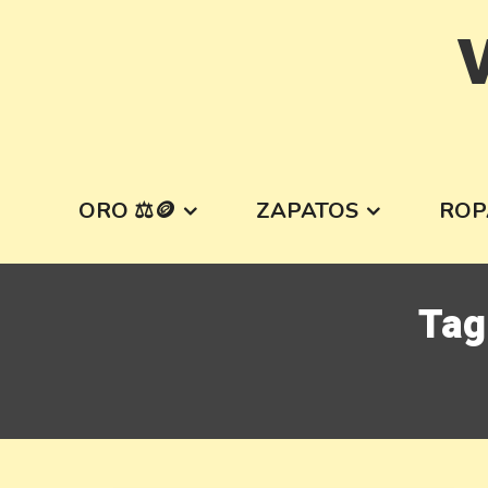
Skip
V
to
content
ORO ⚖️🪙
ZAPATOS
ROP
Tag