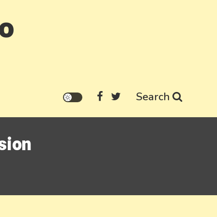
go
Search
usion