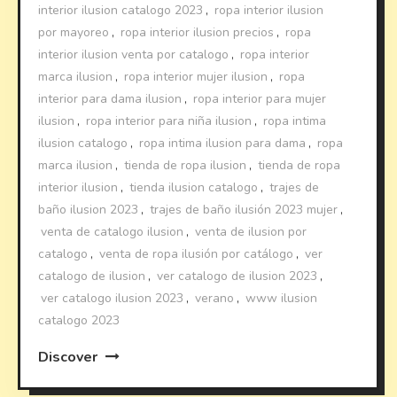
interior ilusion catalogo 2023
,
ropa interior ilusion
por mayoreo
,
ropa interior ilusion precios
,
ropa
interior ilusion venta por catalogo
,
ropa interior
marca ilusion
,
ropa interior mujer ilusion
,
ropa
interior para dama ilusion
,
ropa interior para mujer
ilusion
,
ropa interior para niña ilusion
,
ropa intima
ilusion catalogo
,
ropa intima ilusion para dama
,
ropa
marca ilusion
,
tienda de ropa ilusion
,
tienda de ropa
interior ilusion
,
tienda ilusion catalogo
,
trajes de
baño ilusion 2023
,
trajes de baño ilusión 2023 mujer
,
venta de catalogo ilusion
,
venta de ilusion por
catalogo
,
venta de ropa ilusión por catálogo
,
ver
catalogo de ilusion
,
ver catalogo de ilusion 2023
,
ver catalogo ilusion 2023
,
verano
,
www ilusion
catalogo 2023
Discover