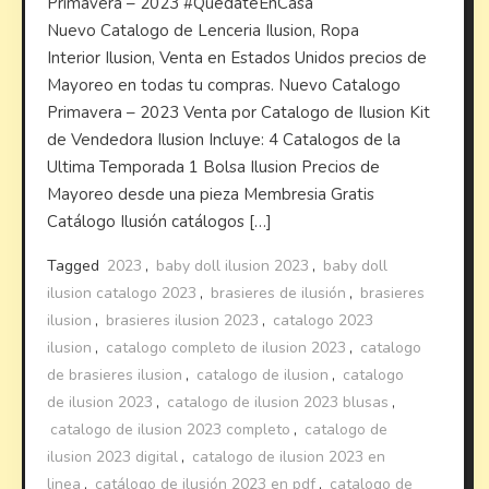
Primavera – 2023 #QuedateEnCasa
Nuevo Catalogo de Lenceria Ilusion, Ropa
Interior Ilusion, Venta en Estados Unidos precios de
Mayoreo en todas tu compras. Nuevo Catalogo
Primavera – 2023 Venta por Catalogo de Ilusion Kit
de Vendedora Ilusion Incluye: 4 Catalogos de la
Ultima Temporada 1 Bolsa Ilusion Precios de
Mayoreo desde una pieza Membresia Gratis
Catálogo Ilusión catálogos […]
Tagged
2023
,
baby doll ilusion 2023
,
baby doll
ilusion catalogo 2023
,
brasieres de ilusión
,
brasieres
ilusion
,
brasieres ilusion 2023
,
catalogo 2023
ilusion
,
catalogo completo de ilusion 2023
,
catalogo
de brasieres ilusion
,
catalogo de ilusion
,
catalogo
de ilusion 2023
,
catalogo de ilusion 2023 blusas
,
catalogo de ilusion 2023 completo
,
catalogo de
ilusion 2023 digital
,
catalogo de ilusion 2023 en
linea
,
catálogo de ilusión 2023 en pdf
,
catalogo de