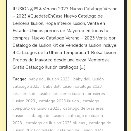
ILUSION🌼🌸🌷Verano 2023 Nuevo Catalogo Verano
– 2023 #QuedateEnCasa Nuevo Catalogo de
Lenceria Ilusion, Ropa Interior Ilusion, Venta en
Estados Unidos precios de Mayoreo en todas tu
compras. Nuevo Catalogo Verano – 2023 Venta por
Catalogo de Ilusion Kit de Vendedora Ilusion Incluye:
4 Catalogos de la Ultima Temporada 1 Bolsa Ilusion
Precios de Mayoreo desde una pieza Membresia
Gratis Catálogo Ilusión catálogos […]
Tagged
baby doll ilusion 2023
,
baby doll ilusión
catalogo 2023
,
baby doll ilusion catalogo 2023
,
brasieres de ilusión
,
brasieres ilusion
,
brasieres
ilusion 2023
,
catalogo 2023 ilusion
,
catalogo
completo de ilusion 2023
,
catalogo de brasieres
ilusion
,
catalogo de ilusion
,
catalogo de ilusion
2023
,
catalogo de ilusion 2023 blusas
,
catalogo de
ilusion 2023 completo
,
catalogo de ilusion 2023