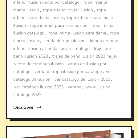
interior ilusion venta por catalogo
,
ropa interior
marca ilusion
,
ropa interior mujer ilusion
,
ropa
interior para dama ilusion
,
ropa interior para mujer
ilusion
,
ropa interior para niña ilusion
,
ropa intima
ilusion catalogo
,
ropa intima ilusion para dama
,
ropa
marca ilusion
,
tienda de ropa ilusion
,
tienda de ropa
interior ilusion
,
tienda ilusion catalogo
,
trajes de
baño ilusion 2023
,
trajes de baño ilusión 2023 mujer
,
venta de catalogo ilusion
,
venta de ilusion por
catalogo
,
venta de ropa ilusión por catálogo
,
ver
catalogo de ilusion
,
ver catalogo de ilusion 2023
,
ver catalogo ilusion 2023
,
verano
,
www ilusion
catalogo 2023
Discover