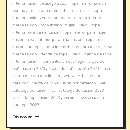
interior ilusion catalogo 2023
,
ropa interior ilusion
por mayoreo
,
ropa interior ilusion precios
,
ropa
interior ilusion venta por catalogo
,
ropa interior
marca ilusion
,
ropa interior mujer ilusion
,
ropa
interior para dama ilusion
,
ropa interior para mujer
ilusion
,
ropa interior para niña ilusion
,
ropa intima
ilusion catalogo
,
ropa intima ilusion para dama
,
ropa
marca ilusion
,
tienda de ropa ilusion
,
tienda de ropa
interior ilusion
,
tienda ilusion catalogo
,
trajes de
baño ilusion 2023
,
trajes de baño ilusión 2023 mujer
,
venta de catalogo ilusion
,
venta de ilusion por
catalogo
,
venta de ropa ilusión por catálogo
,
ver
catalogo de ilusion
,
ver catalogo de ilusion 2023
,
ver catalogo ilusion 2023
,
verano
,
www ilusion
catalogo 2023
Discover