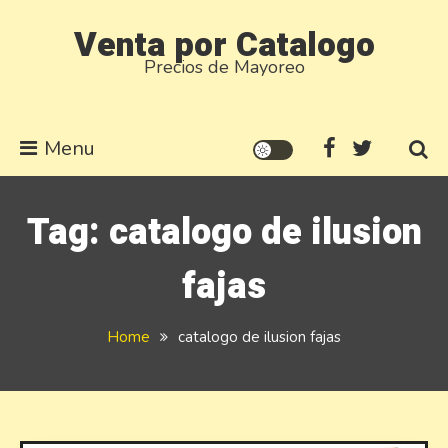
Skip
Venta por Catalogo
to
Precios de Mayoreo
content
Menu
Tag:
catalogo de ilusion
fajas
Home
catalogo de ilusion fajas