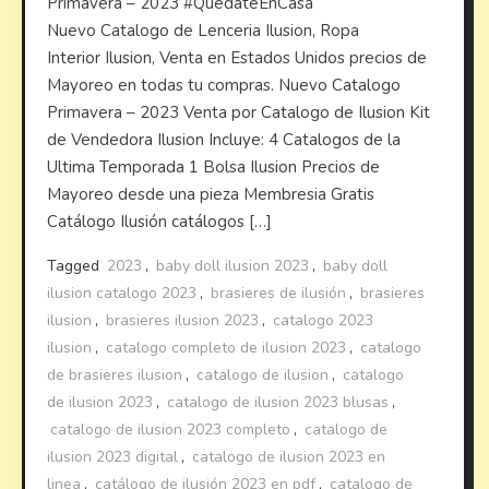
Primavera – 2023 #QuedateEnCasa
Nuevo Catalogo de Lenceria Ilusion, Ropa
Interior Ilusion, Venta en Estados Unidos precios de
Mayoreo en todas tu compras. Nuevo Catalogo
Primavera – 2023 Venta por Catalogo de Ilusion Kit
de Vendedora Ilusion Incluye: 4 Catalogos de la
Ultima Temporada 1 Bolsa Ilusion Precios de
Mayoreo desde una pieza Membresia Gratis
Catálogo Ilusión catálogos […]
Tagged
2023
,
baby doll ilusion 2023
,
baby doll
ilusion catalogo 2023
,
brasieres de ilusión
,
brasieres
ilusion
,
brasieres ilusion 2023
,
catalogo 2023
ilusion
,
catalogo completo de ilusion 2023
,
catalogo
de brasieres ilusion
,
catalogo de ilusion
,
catalogo
de ilusion 2023
,
catalogo de ilusion 2023 blusas
,
catalogo de ilusion 2023 completo
,
catalogo de
ilusion 2023 digital
,
catalogo de ilusion 2023 en
linea
,
catálogo de ilusión 2023 en pdf
,
catalogo de