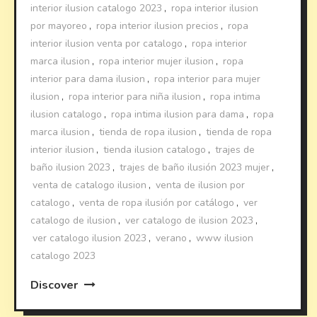
interior ilusion catalogo 2023
,
ropa interior ilusion
por mayoreo
,
ropa interior ilusion precios
,
ropa
interior ilusion venta por catalogo
,
ropa interior
marca ilusion
,
ropa interior mujer ilusion
,
ropa
interior para dama ilusion
,
ropa interior para mujer
ilusion
,
ropa interior para niña ilusion
,
ropa intima
ilusion catalogo
,
ropa intima ilusion para dama
,
ropa
marca ilusion
,
tienda de ropa ilusion
,
tienda de ropa
interior ilusion
,
tienda ilusion catalogo
,
trajes de
baño ilusion 2023
,
trajes de baño ilusión 2023 mujer
,
venta de catalogo ilusion
,
venta de ilusion por
catalogo
,
venta de ropa ilusión por catálogo
,
ver
catalogo de ilusion
,
ver catalogo de ilusion 2023
,
ver catalogo ilusion 2023
,
verano
,
www ilusion
catalogo 2023
Discover