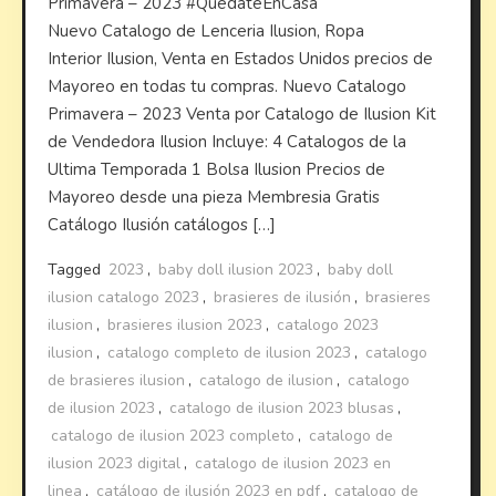
Primavera – 2023 #QuedateEnCasa
Nuevo Catalogo de Lenceria Ilusion, Ropa
Interior Ilusion, Venta en Estados Unidos precios de
Mayoreo en todas tu compras. Nuevo Catalogo
Primavera – 2023 Venta por Catalogo de Ilusion Kit
de Vendedora Ilusion Incluye: 4 Catalogos de la
Ultima Temporada 1 Bolsa Ilusion Precios de
Mayoreo desde una pieza Membresia Gratis
Catálogo Ilusión catálogos […]
Tagged
2023
,
baby doll ilusion 2023
,
baby doll
ilusion catalogo 2023
,
brasieres de ilusión
,
brasieres
ilusion
,
brasieres ilusion 2023
,
catalogo 2023
ilusion
,
catalogo completo de ilusion 2023
,
catalogo
de brasieres ilusion
,
catalogo de ilusion
,
catalogo
de ilusion 2023
,
catalogo de ilusion 2023 blusas
,
catalogo de ilusion 2023 completo
,
catalogo de
ilusion 2023 digital
,
catalogo de ilusion 2023 en
linea
,
catálogo de ilusión 2023 en pdf
,
catalogo de