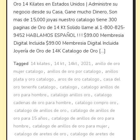
Oro 14 Kilates en Estados Unidos | Administre su
negocio desde su Casa, Gane mucho Dinero, Son
mas de 15,000 joyas nuestro catalogo tiene 300
paginas de Oro de 14 Kt Solido llame al 1-800-825-
9452 HABLAMOS ESPAÑOL ! ! ! $99.00 Membresia
Digital Incluida $99.00 Membresia Digital Incluida
Joyería de Oro de 14K Catalogo de Oro […]
Tagged
14 kilates
,
14 kt
,
14kt
,
2021
,
anillo de oro
mujer catalogo
,
anillos de oro por catalogo
,
anillos
plata y oro catalogo
,
aros de oro catalogo
,
casa del
oro tenerife catalogo
,
catalogo
,
catalogo anillos de
oro para hombre
,
catalogo anillos oro
,
catalogo
cadenas de oro para hombre
,
catalogo compro oro
,
catalogo de anillos de oro
,
catalogo de anillos de
oro para 15 años
,
catalogo de anillos de oro para
hombre
,
catalogo de anillos de oro para mujer
,
catalogo de aretes de oro
,
catalogo de aretes de