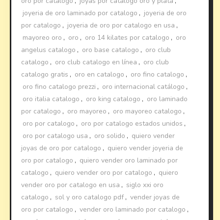
oro por catalogo
,
joyas por catalogo oro y plata
,
joyeria de oro laminado por catalogo
,
joyeria de oro
por catalogo
,
joyeria de oro por catalogo en usa
,
mayoreo oro
,
oro
,
oro 14 kilates por catalogo
,
oro
angelus catalogo
,
oro base catalogo
,
oro club
catalogo
,
oro club catalogo en línea
,
oro club
catalogo gratis
,
oro en catalogo
,
oro fino catalogo
,
oro fino catalogo prezzi
,
oro internacional catálogo
,
oro italia catalogo
,
oro king catalogo
,
oro laminado
por catalogo
,
oro mayoreo
,
oro mayoreo catalogo
,
oro por catalogo
,
oro por catalogo estados unidos
,
oro por catalogo usa
,
oro solido
,
quiero vender
joyas de oro por catalogo
,
quiero vender joyeria de
oro por catalogo
,
quiero vender oro laminado por
catalogo
,
quiero vender oro por catalogo
,
quiero
vender oro por catalogo en usa
,
siglo xxi oro
catalogo
,
sol y oro catalogo pdf
,
vender joyas de
oro por catalogo
,
vender oro laminado por catalogo
,