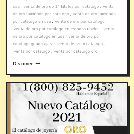
usa
,
venta de oro de 14 kilates por catalogo
,
venta
de oro laminado por catalogo
,
venta de oro laminado
por catalogo en usa
,
venta de oro por catalogo
,
venta de oro por catalogo en estados unidos
,
venta
de oro por catalogo en usa
,
venta de oro por
catalogo guadalajara
,
venta de oro x catalogo
,
venta por catalogo
,
venta por catalogo oro
Discover