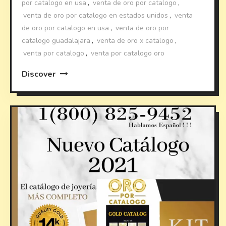
por catalogo en usa
,
venta de oro por catalogo
,
venta de oro por catalogo en estados unidos
,
venta
de oro por catalogo en usa
,
venta de oro por
catalogo guadalajara
,
venta de oro x catalogo
,
venta por catalogo
,
venta por catalogo oro
Discover