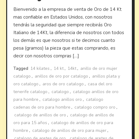
Bienvenido a la empresa de venta de Oro de 14 Kt
mas confiable en Estados Unidos, con nosotros
tendrás la seguridad que siempre recibirás Oro
Italiano de 14Kt, la diferencia de nosotros con todos
los demás es que nosotros si te decimos cuanto
pesa (gramos) la pieza que estas comprando, es
decir con nosotros compras […]
Tagged
14 kilates
,
14 kt
,
14kt
,
anillo de oro mujer
catalogo
,
anillos de oro por catalogo
,
anillos plata y
oro catalogo
,
aros de oro catalogo
,
casa del oro
tenerife catalogo
,
catalogo
,
catalogo anillos de oro
para hombre
,
catalogo anillos oro
,
catalogo
cadenas de oro para hombre
,
catalogo compro oro
,
catalogo de anillos de oro
,
catalogo de anillos de
oro para 15 años
,
catalogo de anillos de oro para
hombre
,
catalogo de anillos de oro para mujer
,
catalogo de aretes de oro
,
catalogo de aretes de