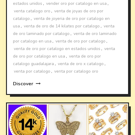
estados unidos
,
vender oro por catalogo en usa
,
venta catalogo oro
,
venta de joyas de oro por
catalogo
,
venta de joyeria de oro por catalogo en
usa
,
venta de oro de 14 kilates por catalogo
,
venta
de oro laminado por catalogo
,
venta de oro laminado
por catalogo en usa
,
venta de oro por catalogo
,
venta de oro por catalogo en estados unidos
,
venta
de oro por catalogo en usa
,
venta de oro por
catalogo guadalajara
,
venta de oro x catalogo
,
venta por catalogo
,
venta por catalogo oro
Discover