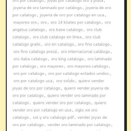
oro por catalogo
,
joyas por catalogo oro y plata
,
joyeria de oro laminado por catalogo
,
joyeria de oro
por catalogo
,
joyeria de oro por catalogo en usa
,
mayoreo oro
,
oro
,
oro 14 kilates por catalogo
,
oro
angelus catalogo
,
oro base catalogo
,
oro club
catalogo
,
oro club catalogo en línea
,
oro club
catalogo gratis
,
oro en catalogo
,
oro fino catalogo
,
oro fino catalogo prezzi
,
oro internacional catálogo
,
oro italia catalogo
,
oro king catalogo
,
oro laminado
por catalogo
,
oro mayoreo
,
oro mayoreo catalogo
,
oro por catalogo
,
oro por catalogo estados unidos
,
oro por catalogo usa
,
oro solido
,
quiero vender
joyas de oro por catalogo
,
quiero vender joyeria de
oro por catalogo
,
quiero vender oro laminado por
catalogo
,
quiero vender oro por catalogo
,
quiero
vender oro por catalogo en usa
,
siglo xxi oro
catalogo
,
sol y oro catalogo pdf
,
vender joyas de
oro por catalogo
,
vender oro laminado por catalogo
,