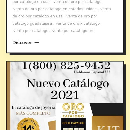
por catalogo en usa
,
venta de oro por catalogo
,
venta de oro por catalogo en estados unidos
,
venta
de oro por catalogo en usa
,
venta de oro por
catalogo guadalajara
,
venta de oro x catalogo
,
venta por catalogo
,
venta por catalogo oro
Discover