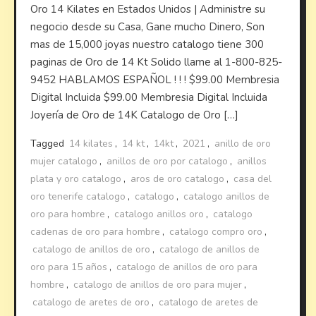
Oro 14 Kilates en Estados Unidos | Administre su
negocio desde su Casa, Gane mucho Dinero, Son
mas de 15,000 joyas nuestro catalogo tiene 300
paginas de Oro de 14 Kt Solido llame al 1-800-825-
9452 HABLAMOS ESPAÑOL ! ! ! $99.00 Membresia
Digital Incluida $99.00 Membresia Digital Incluida
Joyería de Oro de 14K Catalogo de Oro […]
Tagged
14 kilates
,
14 kt
,
14kt
,
2021
,
anillo de oro
mujer catalogo
,
anillos de oro por catalogo
,
anillos
plata y oro catalogo
,
aros de oro catalogo
,
casa del
oro tenerife catalogo
,
catalogo
,
catalogo anillos de
oro para hombre
,
catalogo anillos oro
,
catalogo
cadenas de oro para hombre
,
catalogo compro oro
,
catalogo de anillos de oro
,
catalogo de anillos de
oro para 15 años
,
catalogo de anillos de oro para
hombre
,
catalogo de anillos de oro para mujer
,
catalogo de aretes de oro
,
catalogo de aretes de