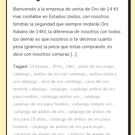
Bienvenido a la empresa de venta de Oro de 14 Kt
mas confiable en Estados Unidos, con nosotros
tendrás la seguridad que siempre recibirás Oro
Italiano de 14Kt, la diferencia de nosotros con todos
los demás es que nosotros si te decimos cuanto
pesa (gramos) la pieza que estas comprando, es
decir con nosotros compras […]
Tagged
14 kilates
,
14 kt
,
14kt
,
anillo de oro mujer
catalogo
,
anillos de oro por catalogo
,
anillos plata y
oro catalogo
,
aros de oro catalogo
,
casa del oro
tenerife catalogo
,
catalogo
,
catalogo anillos de oro
para hombre
,
catalogo anillos oro
,
catalogo
cadenas de oro para hombre
,
catalogo compro oro
,
catalogo de anillos de oro
,
catalogo de anillos de
oro para 15 años
,
catalogo de anillos de oro para
hombre
,
catalogo de anillos de oro para mujer
,
catalogo de aretes de oro
,
catalogo de aretes de