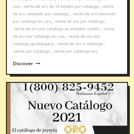
usa
,
venta de oro de 14 kilates por catalogo
,
venta
de oro laminado por catalogo
,
venta de oro laminado
por catalogo en usa
,
venta de oro por catalogo
,
venta de oro por catalogo en estados unidos
,
venta
de oro por catalogo en usa
,
venta de oro por
catalogo guadalajara
,
venta de oro x catalogo
,
venta por catalogo
,
venta por catalogo oro
Discover