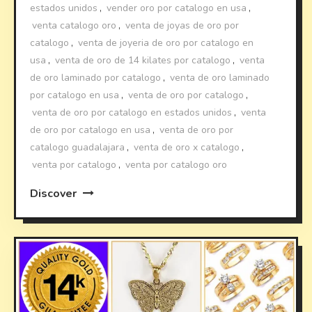
estados unidos
,
vender oro por catalogo en usa
,
venta catalogo oro
,
venta de joyas de oro por
catalogo
,
venta de joyeria de oro por catalogo en
usa
,
venta de oro de 14 kilates por catalogo
,
venta
de oro laminado por catalogo
,
venta de oro laminado
por catalogo en usa
,
venta de oro por catalogo
,
venta de oro por catalogo en estados unidos
,
venta
de oro por catalogo en usa
,
venta de oro por
catalogo guadalajara
,
venta de oro x catalogo
,
venta por catalogo
,
venta por catalogo oro
Discover