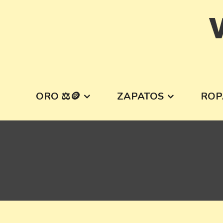
Skip
V
to
content
ORO ⚖️🪙
ZAPATOS
ROP