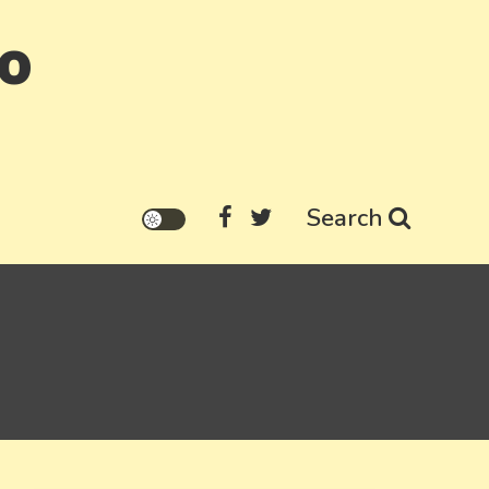
go
Search