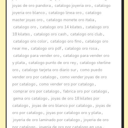
joyas de oro pandora
,
catalogo joyeria oro
,
catalogo
joyeria oro blanco
,
catalogo linea oro
,
catalogo
master joyas oro
,
catalogo monete oro italia
,
catalogo oro
,
catalogo oro 14 kilates
,
catalogo oro
18 kilates
,
catalogo oro cash
,
catalogo oro club
,
catalogo oro color
,
catalogo oro fino
,
catalogo oro
near me
,
catalogo oro pdf
,
catalogo oro rosa
,
catalogo para vender oro
,
catalogo para vender oro
y plata
,
catalogo punto de oro rey
,
catalogo sterline
oro
,
catalogo tarjeta oro diario sur
,
como puedo
vender oro por catalogo
,
como vender joyas de oro
por catalogo
,
como vender oro por catalogo
,
comprar oro por catalogo
,
fabrica oro por catalogo
,
gema oro catalogo
,
joyas de oro 18 kilates por
catalogo
,
joyas de oro blanco por catalogo
,
joyas de
oro por catalogo
,
joyas por catalogo oro y plata
,
joyeria de oro laminado por catalogo
,
joyeria de oro
por catalogo
,
joyeria de oro por catalogo en usa
,