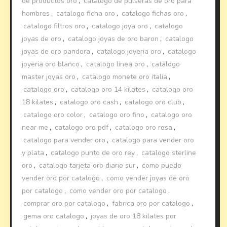
de productos oro
,
catalogo de pulseras de oro para
hombres
,
catalogo ficha oro
,
catalogo fichas oro
,
catalogo filtros oro
,
catalogo joya oro
,
catalogo
joyas de oro
,
catalogo joyas de oro baron
,
catalogo
joyas de oro pandora
,
catalogo joyeria oro
,
catalogo
joyeria oro blanco
,
catalogo linea oro
,
catalogo
master joyas oro
,
catalogo monete oro italia
,
catalogo oro
,
catalogo oro 14 kilates
,
catalogo oro
18 kilates
,
catalogo oro cash
,
catalogo oro club
,
catalogo oro color
,
catalogo oro fino
,
catalogo oro
near me
,
catalogo oro pdf
,
catalogo oro rosa
,
catalogo para vender oro
,
catalogo para vender oro
y plata
,
catalogo punto de oro rey
,
catalogo sterline
oro
,
catalogo tarjeta oro diario sur
,
como puedo
vender oro por catalogo
,
como vender joyas de oro
por catalogo
,
como vender oro por catalogo
,
comprar oro por catalogo
,
fabrica oro por catalogo
,
gema oro catalogo
,
joyas de oro 18 kilates por