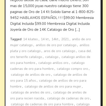
mas de 15,000 joyas nuestro catalogo tiene 300
paginas de Oro de 14 Kt Solido llame al 1-800-825-
9452 HABLAMOS ESPAÑOL ! ! ! $99.00 Membresia
Digital Incluida $99.00 Membresia Digital Incluida
Joyería de Oro de 14K Catalogo de Oro […]
Tagged
14 kilates
,
14 kt
,
14kt
,
2021
,
anillo de oro
mujer catalogo
,
anillos de oro por catalogo
,
anillos
plata y oro catalogo
,
aros de oro catalogo
,
casa del
oro tenerife catalogo
,
catalogo
,
catalogo anillos de
oro para hombre
,
catalogo anillos oro
,
catalogo
cadenas de oro para hombre
,
catalogo compro oro
,
catalogo de anillos de oro
,
catalogo de anillos de
oro para 15 años
,
catalogo de anillos de oro para
hombre
,
catalogo de anillos de oro para mujer
,
catalogo de aretes de oro
,
catalogo de aretes de
oro para recien nacida
,
catalogo de cadenas de oro
,
catalogo de cadenas de oro para hombre
,
catalogo