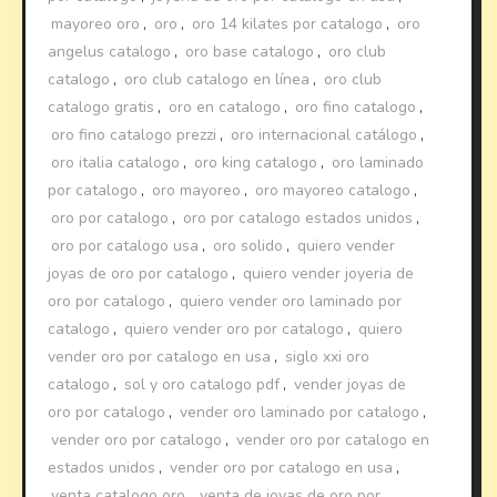
mayoreo oro
,
oro
,
oro 14 kilates por catalogo
,
oro
angelus catalogo
,
oro base catalogo
,
oro club
catalogo
,
oro club catalogo en línea
,
oro club
catalogo gratis
,
oro en catalogo
,
oro fino catalogo
,
oro fino catalogo prezzi
,
oro internacional catálogo
,
oro italia catalogo
,
oro king catalogo
,
oro laminado
por catalogo
,
oro mayoreo
,
oro mayoreo catalogo
,
oro por catalogo
,
oro por catalogo estados unidos
,
oro por catalogo usa
,
oro solido
,
quiero vender
joyas de oro por catalogo
,
quiero vender joyeria de
oro por catalogo
,
quiero vender oro laminado por
catalogo
,
quiero vender oro por catalogo
,
quiero
vender oro por catalogo en usa
,
siglo xxi oro
catalogo
,
sol y oro catalogo pdf
,
vender joyas de
oro por catalogo
,
vender oro laminado por catalogo
,
vender oro por catalogo
,
vender oro por catalogo en
estados unidos
,
vender oro por catalogo en usa
,
venta catalogo oro
,
venta de joyas de oro por