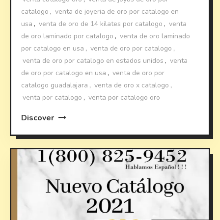
catalogo
,
venta de joyeria de oro por catalogo en
usa
,
venta de oro de 14 kilates por catalogo
,
venta
de oro laminado por catalogo
,
venta de oro laminado
por catalogo en usa
,
venta de oro por catalogo
,
venta de oro por catalogo en estados unidos
,
venta
de oro por catalogo en usa
,
venta de oro por
catalogo guadalajara
,
venta de oro x catalogo
,
venta por catalogo
,
venta por catalogo oro
Discover