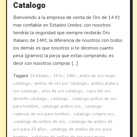
Catalogo
Bienvenido a la empresa de venta de Oro de 14 Kt
mas confiable en Estados Unidos, con nosotros
tendrás la seguridad que siempre recibirás Oro
Italiano de 14Kt, la diferencia de nosotros con todos
los demás es que nosotros si te decimos cuanto
pesa (gramos) la pieza que estas comprando, es
decir con nosotros compras […]
Tagged
14 kilates
,
14 kt
,
14kt
,
anillo de oro mujer
catalogo
,
anillos de oro por catalogo
,
anillos plata y
oro catalogo
,
aros de oro catalogo
,
casa del oro
tenerife catalogo
,
catalogo
,
catalogo anillos de oro
para hombre
,
catalogo anillos oro
,
catalogo
cadenas de oro para hombre
,
catalogo compro oro
,
catalogo de anillos de oro
,
catalogo de anillos de
oro para 15 años
,
catalogo de anillos de oro para
hombre
,
catalogo de anillos de oro para mujer
,