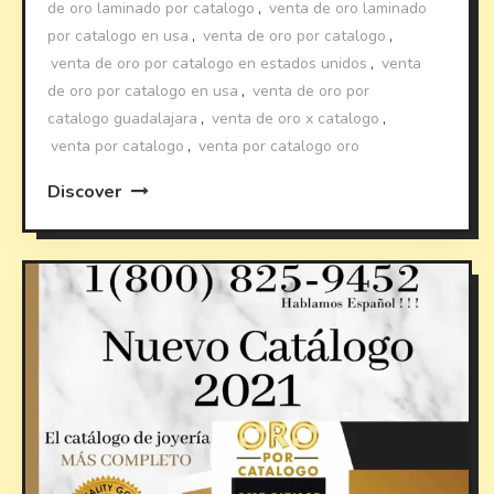
de oro laminado por catalogo
,
venta de oro laminado
por catalogo en usa
,
venta de oro por catalogo
,
venta de oro por catalogo en estados unidos
,
venta
de oro por catalogo en usa
,
venta de oro por
catalogo guadalajara
,
venta de oro x catalogo
,
venta por catalogo
,
venta por catalogo oro
Discover