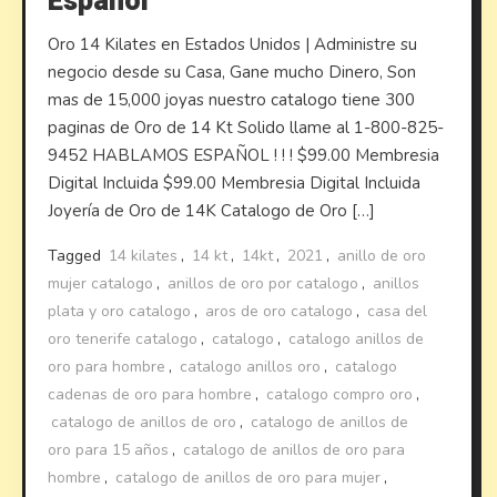
Español
Oro 14 Kilates en Estados Unidos | Administre su
negocio desde su Casa, Gane mucho Dinero, Son
mas de 15,000 joyas nuestro catalogo tiene 300
paginas de Oro de 14 Kt Solido llame al 1-800-825-
9452 HABLAMOS ESPAÑOL ! ! ! $99.00 Membresia
Digital Incluida $99.00 Membresia Digital Incluida
Joyería de Oro de 14K Catalogo de Oro […]
Tagged
14 kilates
,
14 kt
,
14kt
,
2021
,
anillo de oro
mujer catalogo
,
anillos de oro por catalogo
,
anillos
plata y oro catalogo
,
aros de oro catalogo
,
casa del
oro tenerife catalogo
,
catalogo
,
catalogo anillos de
oro para hombre
,
catalogo anillos oro
,
catalogo
cadenas de oro para hombre
,
catalogo compro oro
,
catalogo de anillos de oro
,
catalogo de anillos de
oro para 15 años
,
catalogo de anillos de oro para
hombre
,
catalogo de anillos de oro para mujer
,