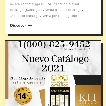
de oro por catalogo en usa
,
venta de oro por
catalogo guadalajara
,
venta de oro x catalogo
,
venta por catalogo
,
venta por catalogo oro
Discover