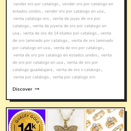
vender oro por catalogo
,
vender oro por catalogo en
estados unidos
,
vender oro por catalogo en usa
,
venta catalogo oro
,
venta de joyas de oro por
catalogo
,
venta de joyeria de oro por catalogo en
usa
,
venta de oro de 14 kilates por catalogo
,
venta
de oro laminado por catalogo
,
venta de oro laminado
por catalogo en usa
,
venta de oro por catalogo
,
venta de oro por catalogo en estados unidos
,
venta
de oro por catalogo en usa
,
venta de oro por
catalogo guadalajara
,
venta de oro x catalogo
,
venta por catalogo
,
venta por catalogo oro
Discover