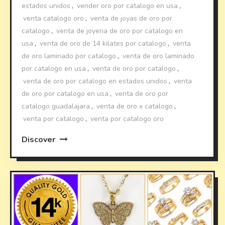
estados unidos
,
vender oro por catalogo en usa
,
venta catalogo oro
,
venta de joyas de oro por
catalogo
,
venta de joyeria de oro por catalogo en
usa
,
venta de oro de 14 kilates por catalogo
,
venta
de oro laminado por catalogo
,
venta de oro laminado
por catalogo en usa
,
venta de oro por catalogo
,
venta de oro por catalogo en estados unidos
,
venta
de oro por catalogo en usa
,
venta de oro por
catalogo guadalajara
,
venta de oro x catalogo
,
venta por catalogo
,
venta por catalogo oro
Discover