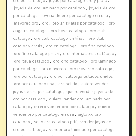
oro por catalogo
,
joyas por catalogo oro y plata
,
joyeria de oro laminado por catalogo
,
joyeria de oro
por catalogo
,
joyeria de oro por catalogo en usa
,
mayoreo oro
,
oro
,
oro 14 kilates por catalogo
,
oro
angelus catalogo
,
oro base catalogo
,
oro club
catalogo
,
oro club catalogo en línea
,
oro club
catalogo gratis
,
oro en catalogo
,
oro fino catalogo
,
oro fino catalogo prezzi
,
oro internacional catálogo
,
oro italia catalogo
,
oro king catalogo
,
oro laminado
por catalogo
,
oro mayoreo
,
oro mayoreo catalogo
,
oro por catalogo
,
oro por catalogo estados unidos
,
oro por catalogo usa
,
oro solido
,
quiero vender
joyas de oro por catalogo
,
quiero vender joyeria de
oro por catalogo
,
quiero vender oro laminado por
catalogo
,
quiero vender oro por catalogo
,
quiero
vender oro por catalogo en usa
,
siglo xxi oro
catalogo
,
sol y oro catalogo pdf
,
vender joyas de
oro por catalogo
,
vender oro laminado por catalogo
,