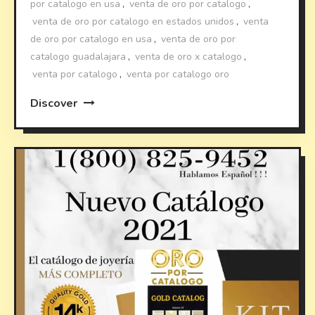
por catalogo en usa
,
venta de oro por catalogo
,
venta de oro por catalogo en estados unidos
,
venta
de oro por catalogo en usa
,
venta de oro por
catalogo guadalajara
,
venta de oro x catalogo
,
venta por catalogo
,
venta por catalogo oro
Discover