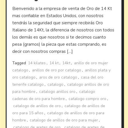
Bienvenido a la empresa de venta de Oro de 14 Kt
mas confiable en Estados Unidos, con nosotros
tendrás la seguridad que siempre recibirás Oro
Italiano de 14Kt, la diferencia de nosotros con todos
los demás es que nosotros si te decimos cuanto
pesa (gramos) la pieza que estas comprando, es
decir con nosotros compras […]
Tagged
14 kilates
,
14 kt
,
14kt
,
anillo de oro mujer
catalogo
,
anillos de oro por catalogo
,
anillos plata y
oro catalogo
,
aros de oro catalogo
,
casa del oro
tenerife catalogo
,
catalogo
,
catalogo anillos de oro
para hombre
,
catalogo anillos oro
,
catalogo
cadenas de oro para hombre
,
catalogo compro oro
,
catalogo de anillos de oro
,
catalogo de anillos de
oro para 15 años
,
catalogo de anillos de oro para
hombre
,
catalogo de anillos de oro para mujer
,
catalogo de aretes de oro
,
catalogo de aretes de