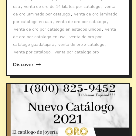
usa
,
venta de oro de 14 kilates por catalogo
,
venta
de oro laminado por catalogo
,
venta de oro laminado
por catalogo en usa
,
venta de oro por catalogo
,
venta de oro por catalogo en estados unidos
,
venta
de oro por catalogo en usa
,
venta de oro por
catalogo guadalajara
,
venta de oro x catalogo
,
venta por catalogo
,
venta por catalogo oro
Discover