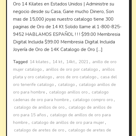
Oro 14 Kilates en Estados Unidos | Administre su
negocio desde su Casa, Gane mucho Dinero, Son
mas de 15,000 joyas nuestro catalogo tiene 300
paginas de Oro de 14 Kt Solido llame al 1-800-825-
9452 HABLAMOS ESPAÑOL ! ! ! $99.00 Membresia
Digital Incluida $99.00 Membresia Digital Incluida
Joyería de Oro de 14K Catalogo de Oro […]
Tagged
14 kilates
,
14 kt
,
14kt
,
2021
,
anillo de oro
mujer catalogo
,
anillos de oro por catalogo
,
anillos
plata y oro catalogo
,
aros de oro catalogo
,
casa del
oro tenerife catalogo
,
catalogo
,
catalogo anillos de
oro para hombre
,
catalogo anillos oro
,
catalogo
cadenas de oro para hombre
,
catalogo compro oro
,
catalogo de anillos de oro
,
catalogo de anillos de
oro para 15 años
,
catalogo de anillos de oro para
hombre
,
catalogo de anillos de oro para mujer
,
catalogo de aretes de oro
,
catalogo de aretes de