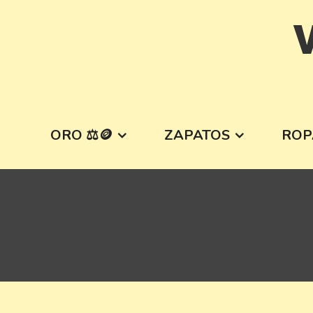
Skip
V
to
content
ORO ⚖️🪙
ZAPATOS
ROP