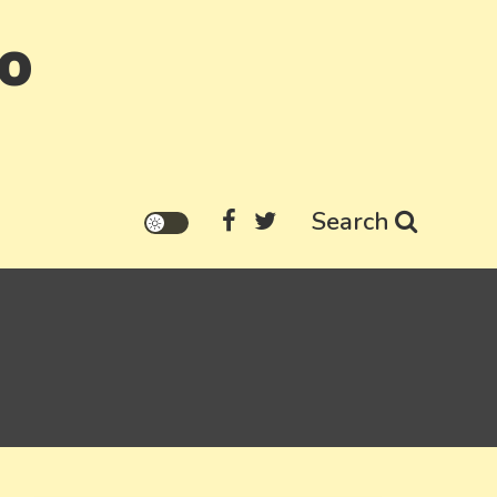
go
Search