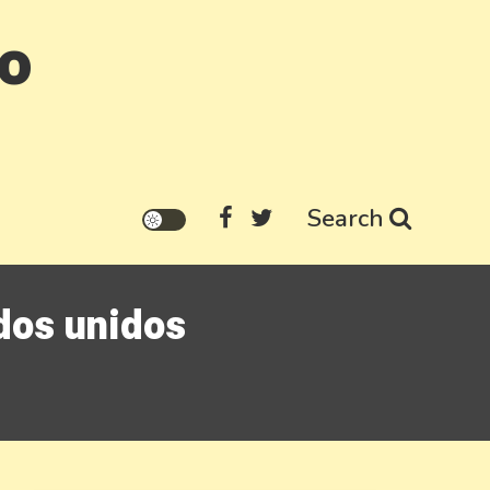
go
Search
dos unidos