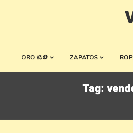
Skip
V
to
content
ORO ⚖️🪙
ZAPATOS
ROP
Tag:
vende