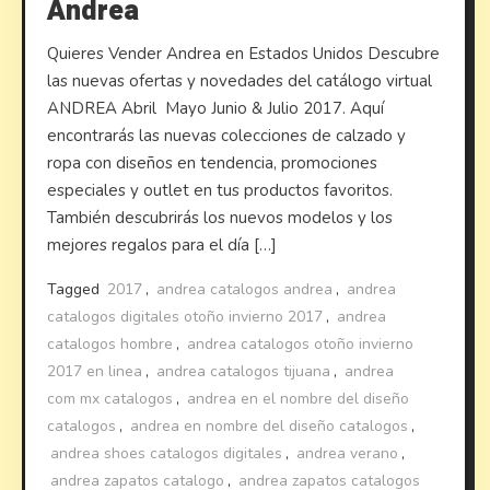
Andrea
Quieres Vender Andrea en Estados Unidos Descubre
las nuevas ofertas y novedades del catálogo virtual
ANDREA Abril Mayo Junio & Julio 2017. Aquí
encontrarás las nuevas colecciones de calzado y
ropa con diseños en tendencia, promociones
especiales y outlet en tus productos favoritos.
También descubrirás los nuevos modelos y los
mejores regalos para el día […]
Tagged
2017
,
andrea catalogos andrea
,
andrea
catalogos digitales otoño invierno 2017
,
andrea
catalogos hombre
,
andrea catalogos otoño invierno
2017 en linea
,
andrea catalogos tijuana
,
andrea
com mx catalogos
,
andrea en el nombre del diseño
catalogos
,
andrea en nombre del diseño catalogos
,
andrea shoes catalogos digitales
,
andrea verano
,
andrea zapatos catalogo
,
andrea zapatos catalogos