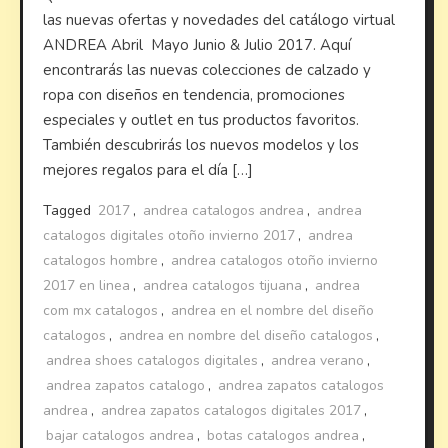
las nuevas ofertas y novedades del catálogo virtual
ANDREA Abril Mayo Junio & Julio 2017. Aquí
encontrarás las nuevas colecciones de calzado y
ropa con diseños en tendencia, promociones
especiales y outlet en tus productos favoritos.
También descubrirás los nuevos modelos y los
mejores regalos para el día […]
Tagged
2017
,
andrea catalogos andrea
,
andrea
catalogos digitales otoño invierno 2017
,
andrea
catalogos hombre
,
andrea catalogos otoño invierno
2017 en linea
,
andrea catalogos tijuana
,
andrea
com mx catalogos
,
andrea en el nombre del diseño
catalogos
,
andrea en nombre del diseño catalogos
,
andrea shoes catalogos digitales
,
andrea verano
,
andrea zapatos catalogo
,
andrea zapatos catalogos
andrea
,
andrea zapatos catalogos digitales 2017
,
bajar catalogos andrea
,
botas catalogos andrea
,