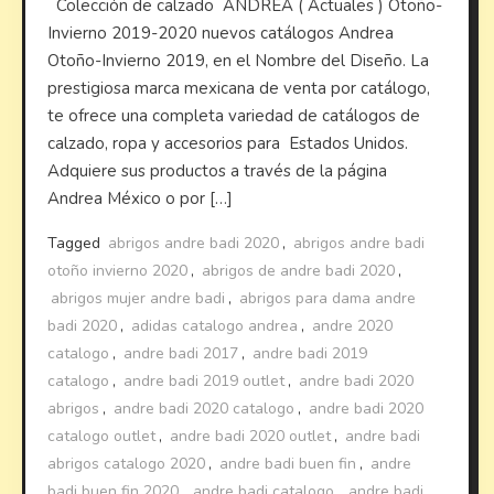
Colección de calzado ANDREA ( Actuales ) Otoño-
Invierno 2019-2020 nuevos catálogos Andrea
Otoño-Invierno 2019, en el Nombre del Diseño. La
prestigiosa marca mexicana de venta por catálogo,
te ofrece una completa variedad de catálogos de
calzado, ropa y accesorios para Estados Unidos.
Adquiere sus productos a través de la página
Andrea México o por […]
Tagged
abrigos andre badi 2020
,
abrigos andre badi
otoño invierno 2020
,
abrigos de andre badi 2020
,
abrigos mujer andre badi
,
abrigos para dama andre
badi 2020
,
adidas catalogo andrea
,
andre 2020
catalogo
,
andre badi 2017
,
andre badi 2019
catalogo
,
andre badi 2019 outlet
,
andre badi 2020
abrigos
,
andre badi 2020 catalogo
,
andre badi 2020
catalogo outlet
,
andre badi 2020 outlet
,
andre badi
abrigos catalogo 2020
,
andre badi buen fin
,
andre
badi buen fin 2020
,
andre badi catalogo
,
andre badi