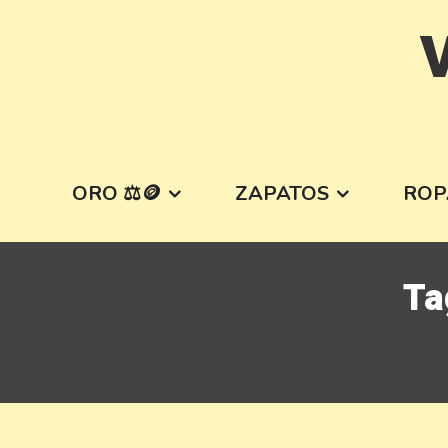
Skip
V
to
content
ORO ⚖️🪙
ZAPATOS
ROP
Ta