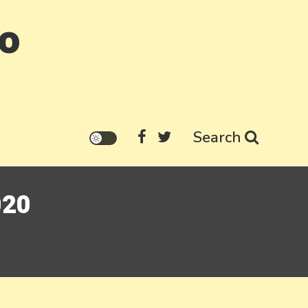
go
Search
020