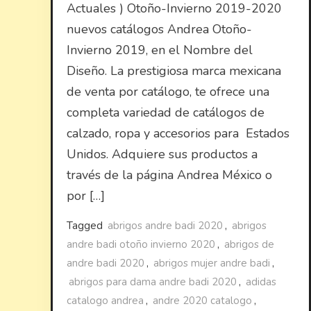
Actuales ) Otoño-Invierno 2019-2020
nuevos catálogos Andrea Otoño-
Invierno 2019, en el Nombre del
Diseño. La prestigiosa marca mexicana
de venta por catálogo, te ofrece una
completa variedad de catálogos de
calzado, ropa y accesorios para Estados
Unidos. Adquiere sus productos a
través de la página Andrea México o
por […]
Tagged
abrigos andre badi 2020
,
abrigos
andre badi otoño invierno 2020
,
abrigos de
andre badi 2020
,
abrigos mujer andre badi
,
abrigos para dama andre badi 2020
,
adidas
catalogo andrea
,
andre 2020 catalogo
,