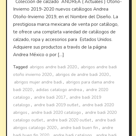
Colección de calzado ANDREA ( Actuales ) Otoño-
Invierno 2019-2020 nuevos catálogos Andrea
Otoño-Invierno 2019, en el Nombre del Diseño. La
prestigiosa marca mexicana de venta por catálogo,
te ofrece una completa variedad de catálogos de
calzado, ropa y accesorios para Estados Unidos.
Adquiere sus productos a través de la página
Andrea México o por […]
Tagged
abrigos andre badi 2020
,
abrigos andre badi
otoño invierno 2020
,
abrigos de andre badi 2020
,
abrigos mujer andre badi
,
abrigos para dama andre
badi 2020
,
adidas catalogo andrea
,
andre 2020
catalogo
,
andre badi 2017
,
andre badi 2019
catalogo
,
andre badi 2019 outlet
,
andre badi 2020
abrigos
,
andre badi 2020 catalogo
,
andre badi 2020
catalogo outlet
,
andre badi 2020 outlet
,
andre badi
abrigos catalogo 2020
,
andre badi buen fin
,
andre
badi buen fin 2020
,
andre badi catalogo
,
andre badi