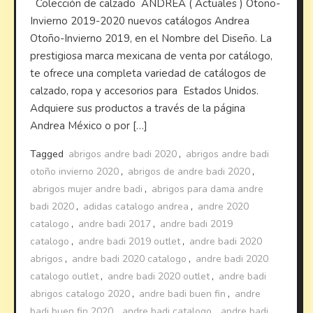
Colección de calzado ANDREA ( Actuales ) Otoño-
Invierno 2019-2020 nuevos catálogos Andrea
Otoño-Invierno 2019, en el Nombre del Diseño. La
prestigiosa marca mexicana de venta por catálogo,
te ofrece una completa variedad de catálogos de
calzado, ropa y accesorios para Estados Unidos.
Adquiere sus productos a través de la página
Andrea México o por […]
Tagged
abrigos andre badi 2020
,
abrigos andre badi
otoño invierno 2020
,
abrigos de andre badi 2020
,
abrigos mujer andre badi
,
abrigos para dama andre
badi 2020
,
adidas catalogo andrea
,
andre 2020
catalogo
,
andre badi 2017
,
andre badi 2019
catalogo
,
andre badi 2019 outlet
,
andre badi 2020
abrigos
,
andre badi 2020 catalogo
,
andre badi 2020
catalogo outlet
,
andre badi 2020 outlet
,
andre badi
abrigos catalogo 2020
,
andre badi buen fin
,
andre
badi buen fin 2020
,
andre badi catalogo
,
andre badi