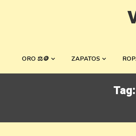
Skip
V
to
content
ORO ⚖️🪙
ZAPATOS
ROP
Tag