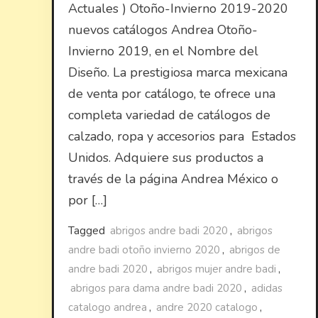
Actuales ) Otoño-Invierno 2019-2020
nuevos catálogos Andrea Otoño-
Invierno 2019, en el Nombre del
Diseño. La prestigiosa marca mexicana
de venta por catálogo, te ofrece una
completa variedad de catálogos de
calzado, ropa y accesorios para Estados
Unidos. Adquiere sus productos a
través de la página Andrea México o
por […]
Tagged
abrigos andre badi 2020
,
abrigos
andre badi otoño invierno 2020
,
abrigos de
andre badi 2020
,
abrigos mujer andre badi
,
abrigos para dama andre badi 2020
,
adidas
catalogo andrea
,
andre 2020 catalogo
,