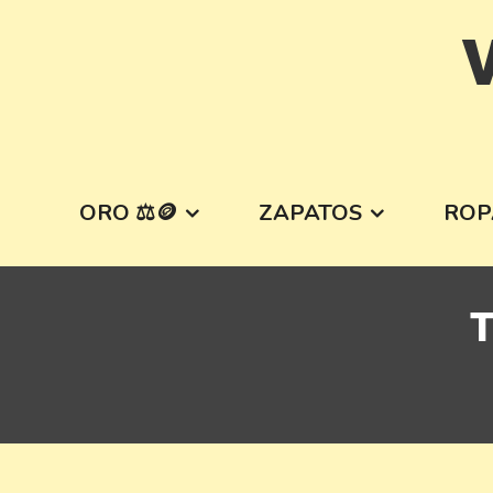
Skip
V
to
content
ORO ⚖️🪙
ZAPATOS
ROP
T