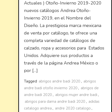
Actuales ) Otoño-Invierno 2019-2020
nuevos catálogos Andrea Otoño-
Invierno 2019, en el Nombre del
Diseño. La prestigiosa marca mexicana
de venta por catálogo, te ofrece una
completa variedad de catálogos de
calzado, ropa y accesorios para Estados
Unidos. Adquiere sus productos a
través de la página Andrea México o
por […]
Tagged
abrigos andre badi 2020
,
abrigos
andre badi otoño invierno 2020
,
abrigos de
andre badi 2020
,
abrigos mujer andre badi
,
abrigos para dama andre badi 2020
,
adidas
catalogo andrea
,
andre 2020 catalogo
,