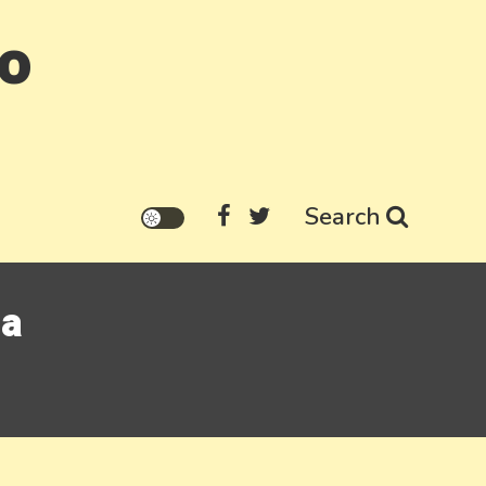
go
Search
da