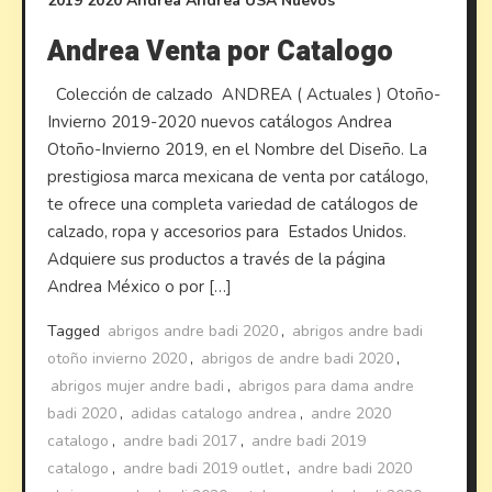
2019
2020
Andrea
Andrea USA
Nuevos
Andrea Venta por Catalogo
Colección de calzado ANDREA ( Actuales ) Otoño-
Invierno 2019-2020 nuevos catálogos Andrea
Otoño-Invierno 2019, en el Nombre del Diseño. La
prestigiosa marca mexicana de venta por catálogo,
te ofrece una completa variedad de catálogos de
calzado, ropa y accesorios para Estados Unidos.
Adquiere sus productos a través de la página
Andrea México o por […]
Tagged
abrigos andre badi 2020
,
abrigos andre badi
otoño invierno 2020
,
abrigos de andre badi 2020
,
abrigos mujer andre badi
,
abrigos para dama andre
badi 2020
,
adidas catalogo andrea
,
andre 2020
catalogo
,
andre badi 2017
,
andre badi 2019
catalogo
,
andre badi 2019 outlet
,
andre badi 2020