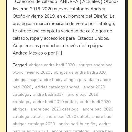
Colección de calzado ANDREA ( Actuales ) Otoño-
Invierno 2019-2020 nuevos catálogos Andrea
Otoño-Invierno 2019, en el Nombre del Diseño. La
prestigiosa marca mexicana de venta por catálogo,
te ofrece una completa variedad de catálogos de
calzado, ropa y accesorios para Estados Unidos.
Adquiere sus productos a través de la página
Andrea México o por […]
Tagged
abrigos andre badi 2020
,
abrigos andre badi
otoño invierno 2020
,
abrigos de andre badi 2020
,
abrigos mujer andre badi
,
abrigos para dama andre
badi 2020
,
adidas catalogo andrea
,
andre 2020
catalogo
,
andre badi 2017
,
andre badi 2019
catalogo
,
andre badi 2019 outlet
,
andre badi 2020
abrigos
,
andre badi 2020 catalogo
,
andre badi 2020
catalogo outlet
,
andre badi 2020 outlet
,
andre badi
abrigos catalogo 2020
,
andre badi buen fin
,
andre
badi buen fin 2020
,
andre badi catalogo
,
andre badi