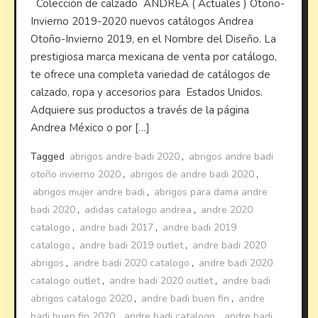
Colección de calzado ANDREA ( Actuales ) Otoño-
Invierno 2019-2020 nuevos catálogos Andrea
Otoño-Invierno 2019, en el Nombre del Diseño. La
prestigiosa marca mexicana de venta por catálogo,
te ofrece una completa variedad de catálogos de
calzado, ropa y accesorios para Estados Unidos.
Adquiere sus productos a través de la página
Andrea México o por […]
Tagged
abrigos andre badi 2020
,
abrigos andre badi
otoño invierno 2020
,
abrigos de andre badi 2020
,
abrigos mujer andre badi
,
abrigos para dama andre
badi 2020
,
adidas catalogo andrea
,
andre 2020
catalogo
,
andre badi 2017
,
andre badi 2019
catalogo
,
andre badi 2019 outlet
,
andre badi 2020
abrigos
,
andre badi 2020 catalogo
,
andre badi 2020
catalogo outlet
,
andre badi 2020 outlet
,
andre badi
abrigos catalogo 2020
,
andre badi buen fin
,
andre
badi buen fin 2020
,
andre badi catalogo
,
andre badi