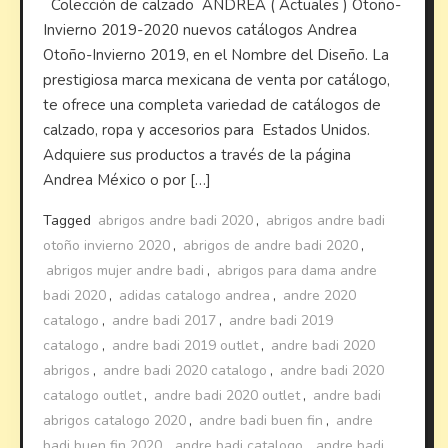
Colección de calzado ANDREA ( Actuales ) Otoño-
Invierno 2019-2020 nuevos catálogos Andrea
Otoño-Invierno 2019, en el Nombre del Diseño. La
prestigiosa marca mexicana de venta por catálogo,
te ofrece una completa variedad de catálogos de
calzado, ropa y accesorios para Estados Unidos.
Adquiere sus productos a través de la página
Andrea México o por […]
Tagged
abrigos andre badi 2020
,
abrigos andre badi
otoño invierno 2020
,
abrigos de andre badi 2020
,
abrigos mujer andre badi
,
abrigos para dama andre
badi 2020
,
adidas catalogo andrea
,
andre 2020
catalogo
,
andre badi 2017
,
andre badi 2019
catalogo
,
andre badi 2019 outlet
,
andre badi 2020
abrigos
,
andre badi 2020 catalogo
,
andre badi 2020
catalogo outlet
,
andre badi 2020 outlet
,
andre badi
abrigos catalogo 2020
,
andre badi buen fin
,
andre
badi buen fin 2020
,
andre badi catalogo
,
andre badi