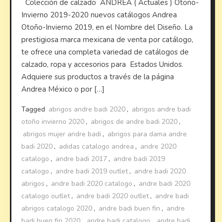
Colección de calzado ANDREA ( Actuales ) Otoño-
Invierno 2019-2020 nuevos catálogos Andrea
Otoño-Invierno 2019, en el Nombre del Diseño. La
prestigiosa marca mexicana de venta por catálogo,
te ofrece una completa variedad de catálogos de
calzado, ropa y accesorios para Estados Unidos.
Adquiere sus productos a través de la página
Andrea México o por […]
Tagged
abrigos andre badi 2020
,
abrigos andre badi
otoño invierno 2020
,
abrigos de andre badi 2020
,
abrigos mujer andre badi
,
abrigos para dama andre
badi 2020
,
adidas catalogo andrea
,
andre 2020
catalogo
,
andre badi 2017
,
andre badi 2019
catalogo
,
andre badi 2019 outlet
,
andre badi 2020
abrigos
,
andre badi 2020 catalogo
,
andre badi 2020
catalogo outlet
,
andre badi 2020 outlet
,
andre badi
abrigos catalogo 2020
,
andre badi buen fin
,
andre
badi buen fin 2020
,
andre badi catalogo
,
andre badi