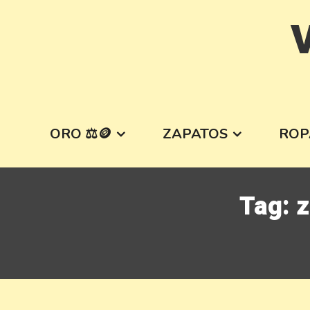
Skip
V
to
content
ORO ⚖️🪙
ZAPATOS
ROP
Tag:
z