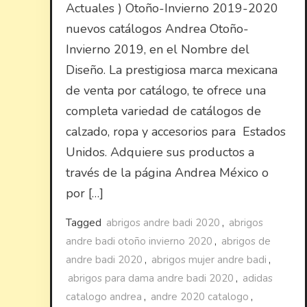
Actuales ) Otoño-Invierno 2019-2020
nuevos catálogos Andrea Otoño-
Invierno 2019, en el Nombre del
Diseño. La prestigiosa marca mexicana
de venta por catálogo, te ofrece una
completa variedad de catálogos de
calzado, ropa y accesorios para Estados
Unidos. Adquiere sus productos a
través de la página Andrea México o
por […]
Tagged
abrigos andre badi 2020
,
abrigos
andre badi otoño invierno 2020
,
abrigos de
andre badi 2020
,
abrigos mujer andre badi
,
abrigos para dama andre badi 2020
,
adidas
catalogo andrea
,
andre 2020 catalogo
,