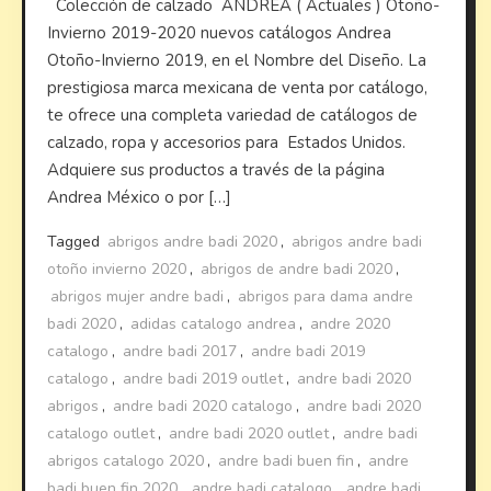
Colección de calzado ANDREA ( Actuales ) Otoño-
Invierno 2019-2020 nuevos catálogos Andrea
Otoño-Invierno 2019, en el Nombre del Diseño. La
prestigiosa marca mexicana de venta por catálogo,
te ofrece una completa variedad de catálogos de
calzado, ropa y accesorios para Estados Unidos.
Adquiere sus productos a través de la página
Andrea México o por […]
Tagged
abrigos andre badi 2020
,
abrigos andre badi
otoño invierno 2020
,
abrigos de andre badi 2020
,
abrigos mujer andre badi
,
abrigos para dama andre
badi 2020
,
adidas catalogo andrea
,
andre 2020
catalogo
,
andre badi 2017
,
andre badi 2019
catalogo
,
andre badi 2019 outlet
,
andre badi 2020
abrigos
,
andre badi 2020 catalogo
,
andre badi 2020
catalogo outlet
,
andre badi 2020 outlet
,
andre badi
abrigos catalogo 2020
,
andre badi buen fin
,
andre
badi buen fin 2020
,
andre badi catalogo
,
andre badi