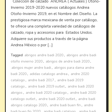
Colección de calzado ANDREA ( Actuales ) Otoño-
Invierno 2019-2020 nuevos catálogos Andrea
Otoño-Invierno 2019, en el Nombre del Diseño. La
prestigiosa marca mexicana de venta por catálogo,
te ofrece una completa variedad de catálogos de
calzado, ropa y accesorios para Estados Unidos.
Adquiere sus productos a través de la página
Andrea México o por […]
Tagged
abrigos andre badi 2020
,
abrigos andre badi
otoño invierno 2020
,
abrigos de andre badi 2020
,
abrigos mujer andre badi
,
abrigos para dama andre
badi 2020
,
adidas catalogo andrea
,
andre 2020
catalogo
,
andre badi 2017
,
andre badi 2019
catalogo
,
andre badi 2019 outlet
,
andre badi 2020
abrigos
,
andre badi 2020 catalogo
,
andre badi 2020
catalogo outlet
,
andre badi 2020 outlet
,
andre badi
abrigos catalogo 2020
,
andre badi buen fin
,
andre
badi buen fin 2020
,
andre badi catalogo
,
andre badi