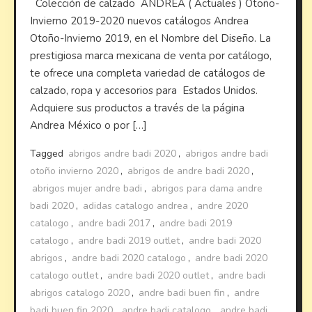
Colección de calzado ANDREA ( Actuales ) Otoño-
Invierno 2019-2020 nuevos catálogos Andrea
Otoño-Invierno 2019, en el Nombre del Diseño. La
prestigiosa marca mexicana de venta por catálogo,
te ofrece una completa variedad de catálogos de
calzado, ropa y accesorios para Estados Unidos.
Adquiere sus productos a través de la página
Andrea México o por […]
Tagged
abrigos andre badi 2020
,
abrigos andre badi
otoño invierno 2020
,
abrigos de andre badi 2020
,
abrigos mujer andre badi
,
abrigos para dama andre
badi 2020
,
adidas catalogo andrea
,
andre 2020
catalogo
,
andre badi 2017
,
andre badi 2019
catalogo
,
andre badi 2019 outlet
,
andre badi 2020
abrigos
,
andre badi 2020 catalogo
,
andre badi 2020
catalogo outlet
,
andre badi 2020 outlet
,
andre badi
abrigos catalogo 2020
,
andre badi buen fin
,
andre
badi buen fin 2020
,
andre badi catalogo
,
andre badi