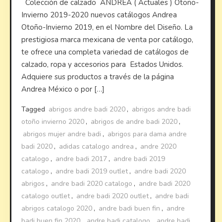
Colección de calzado ANDREA ( Actuales ) Otoño-
Invierno 2019-2020 nuevos catálogos Andrea
Otoño-Invierno 2019, en el Nombre del Diseño. La
prestigiosa marca mexicana de venta por catálogo,
te ofrece una completa variedad de catálogos de
calzado, ropa y accesorios para Estados Unidos.
Adquiere sus productos a través de la página
Andrea México o por […]
Tagged
abrigos andre badi 2020
,
abrigos andre badi
otoño invierno 2020
,
abrigos de andre badi 2020
,
abrigos mujer andre badi
,
abrigos para dama andre
badi 2020
,
adidas catalogo andrea
,
andre 2020
catalogo
,
andre badi 2017
,
andre badi 2019
catalogo
,
andre badi 2019 outlet
,
andre badi 2020
abrigos
,
andre badi 2020 catalogo
,
andre badi 2020
catalogo outlet
,
andre badi 2020 outlet
,
andre badi
abrigos catalogo 2020
,
andre badi buen fin
,
andre
badi buen fin 2020
,
andre badi catalogo
,
andre badi