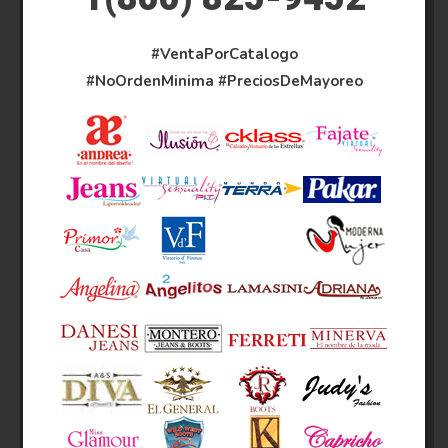
#VentaPorCatalogo
#NoOrdenMinima
#PreciosDeMayoreo