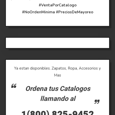
#VentaPorCatalogo
#NoOrdenMinima
#PreciosDeMayoreo
Ya estan disponibles. Zapatos, Ropa, Accesorios y
Mas
Ordena tus Catalogos
llamando al
1(800) 825-9452