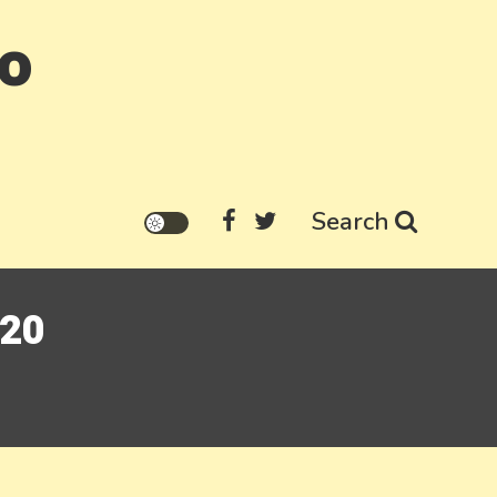
go
Search
020