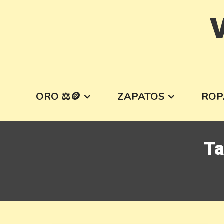
Skip
V
to
content
ORO ⚖️🪙
ZAPATOS
ROP
T