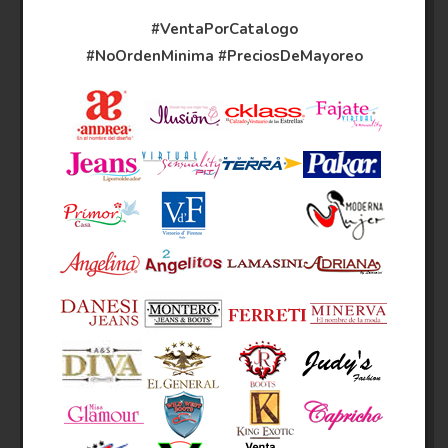
#VentaPorCatalogo
#NoOrdenMinima
#PreciosDeMayoreo