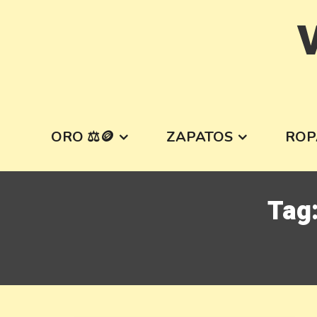
Skip
V
to
content
ORO ⚖️🪙
ZAPATOS
ROP
Tag