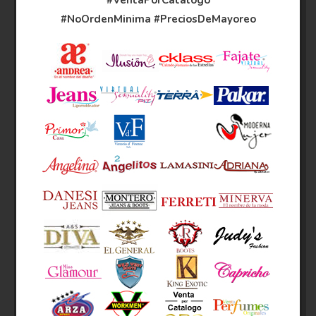
#VentaPorCatalogo
#NoOrdenMinima
#PreciosDeMayoreo