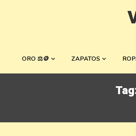
Skip
V
to
content
ORO ⚖️🪙
ZAPATOS
ROP
Tag