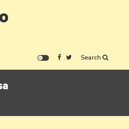
go
Search
sa