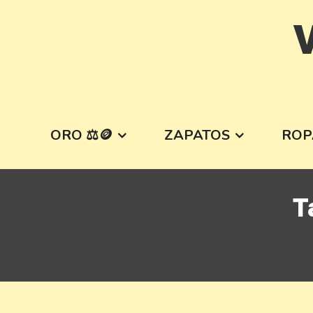
Skip
V
to
content
ORO ⚖️🪙
ZAPATOS
ROP
T