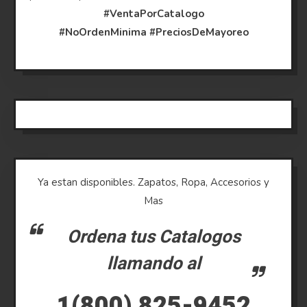
#VentaPorCatalogo
#NoOrdenMinima
#PreciosDeMayoreo
Ya estan disponibles. Zapatos, Ropa, Accesorios y
Mas
Ordena tus Catalogos
llamando al
1(800) 825-9452