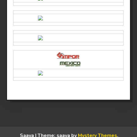
Saaya
|
Theme: saaya by
Mystery Themes
.