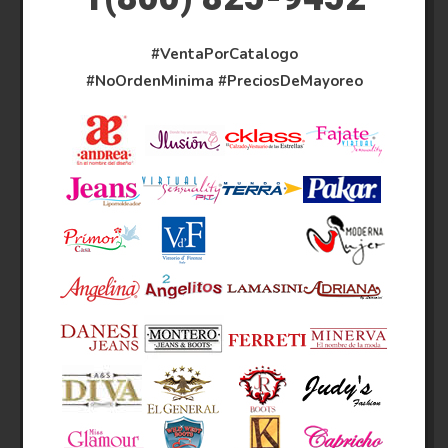
#VentaPorCatalogo
#NoOrdenMinima
#PreciosDeMayoreo