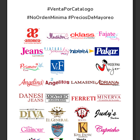
#VentaPorCatalogo
#NoOrdenMinima
#PreciosDeMayoreo