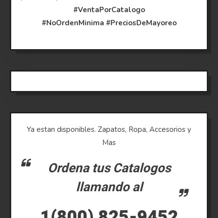
#VentaPorCatalogo
#NoOrdenMinima
#PreciosDeMayoreo
Ya estan disponibles. Zapatos, Ropa, Accesorios y
Mas
Ordena tus Catalogos
llamando al
1(800) 825-9452