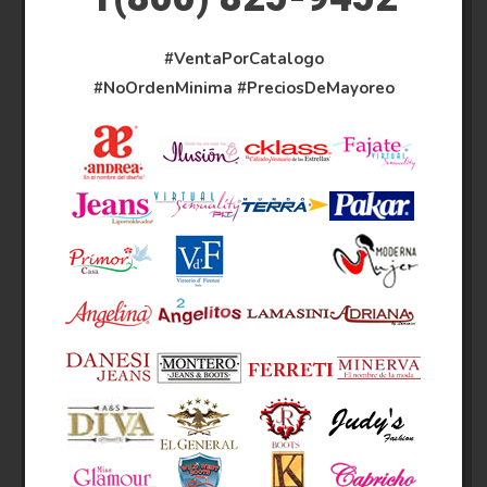
#VentaPorCatalogo
#NoOrdenMinima
#PreciosDeMayoreo