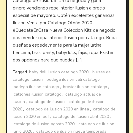
Catalogo de Ilusion. Inicia tu negocio y gana
dinero vendiendo ropa interior Ilusion a precio
especial de mayoreo. Obtén excelentes ganancias
Ilusion Venta por Catalogo Otoño 2020
#QuedateEnCasa Nueva Coleccion Kits de negocio
para vender ropa interior Ilusion por catalogo. Ropa
diseñada especialmente para la mujer latina.
Lenceria, bras, panty, babydolls, fajas, ropa Existen
dos opciones para que puedas […]
Tagged
baby doll ilusion catalogo 2020
,
blusas de
catalogo ilusion
,
bodega ilusion cali catalogo
,
bodega ilusion catalogo
,
brasier ilusion catalogo
,
calzones ilusion catalogo
,
catalogo actual de
ilusion
,
catalogo de ilusion
,
catalogo de ilusion
2020
,
catalogo de ilusion 2020 en linea
,
catalogo de
ilusion 2020 en pdf
,
catalogo de ilusion abril 2020
,
catalogo de ilusion agosto 2020
,
catalogo de ilusion
junio 2020
,
catalogo de ilusion nueva temporada
,