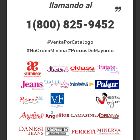
llamando al
1(800) 825-9452
#VentaPorCatalogo
#NoOrdenMinima
#PreciosDeMayoreo