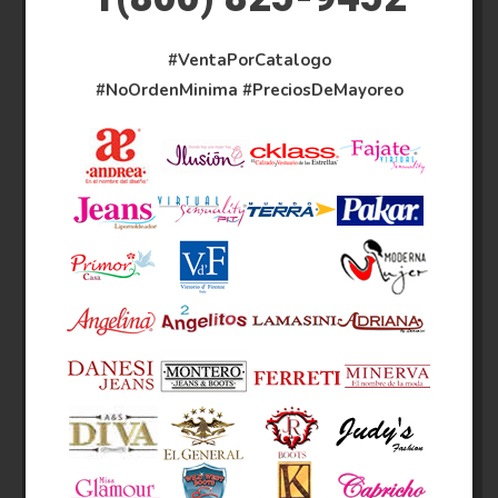
#VentaPorCatalogo
#NoOrdenMinima
#PreciosDeMayoreo