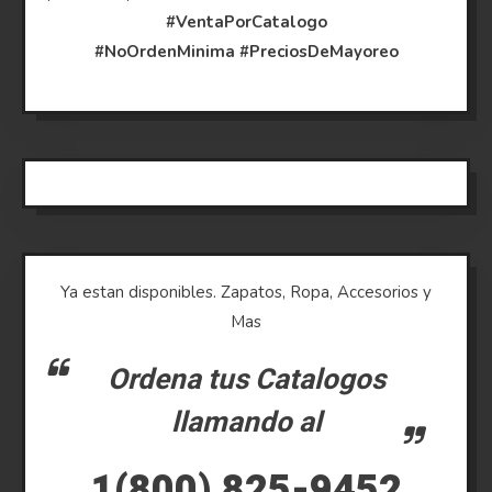
#VentaPorCatalogo
#NoOrdenMinima
#PreciosDeMayoreo
Ya estan disponibles. Zapatos, Ropa, Accesorios y
Mas
Ordena tus Catalogos
llamando al
1(800) 825-9452