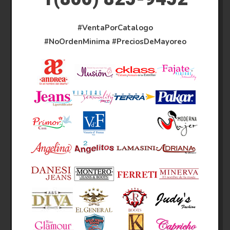
#VentaPorCatalogo
#NoOrdenMinima
#PreciosDeMayoreo