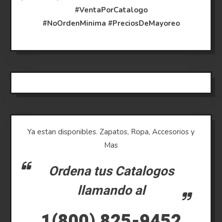
#VentaPorCatalogo
#NoOrdenMinima
#PreciosDeMayoreo
Ya estan disponibles. Zapatos, Ropa, Accesorios y
Mas
Ordena tus Catalogos
llamando al
1(800) 825-9452