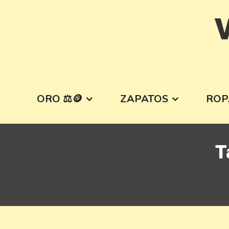
Skip
V
to
content
ORO ⚖️🪙
ZAPATOS
ROP
T