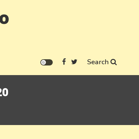
go
Search
20