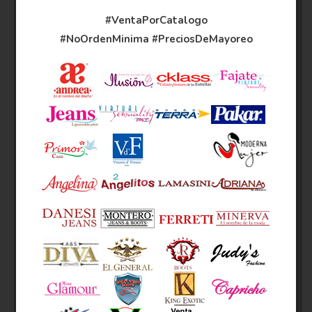
#VentaPorCatalogo
#NoOrdenMinima
#PreciosDeMayoreo