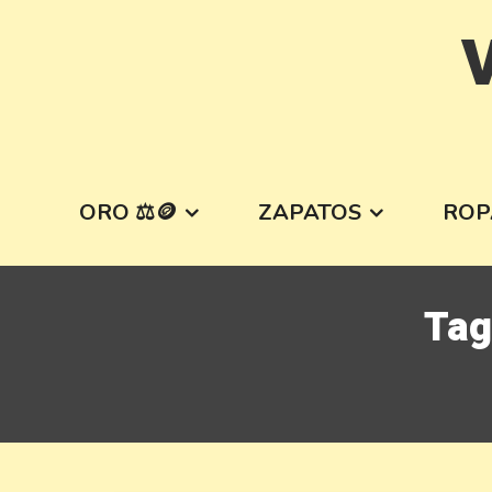
Skip
V
to
content
ORO ⚖️🪙
ZAPATOS
ROP
Tag