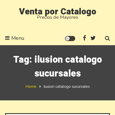
Skip
Venta por Catalogo
to
Precios de Mayoreo
content
Menu
Tag:
ilusion catalogo
sucursales
Home
ilusion catalogo sucursales