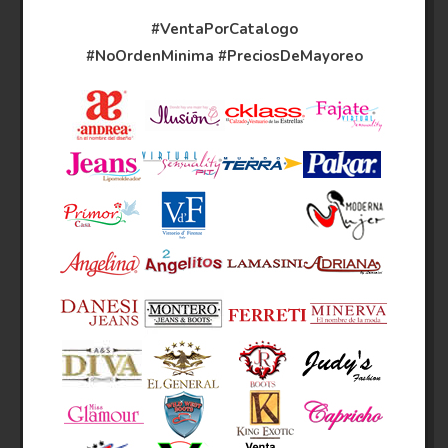
#VentaPorCatalogo
#NoOrdenMinima
#PreciosDeMayoreo