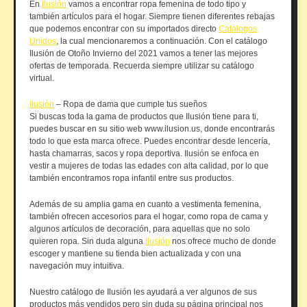
En
Ilusión
vamos a encontrar ropa femenina de todo tipo y
también artículos para el hogar. Siempre tienen diferentes rebajas
que podemos encontrar con su importados directo
Catalogos
Unidos
, la cual mencionaremos a continuación. Con el catálogo
Ilusión de Otoño Invierno del 2021 vamos a tener las mejores
ofertas de temporada. Recuerda siempre utilizar su catálogo
virtual.
Ilusión
– Ropa de dama que cumple tus sueños
Si buscas toda la gama de productos que Ilusión tiene para ti,
puedes buscar en su sitio web www.ilusion.us, donde encontrarás
todo lo que esta marca ofrece. Puedes encontrar desde lencería,
hasta chamarras, sacos y ropa deportiva. Ilusión se enfoca en
vestir a mujeres de todas las edades con alta calidad, por lo que
también encontramos ropa infantil entre sus productos.
Además de su amplia gama en cuanto a vestimenta femenina,
también ofrecen accesorios para el hogar, como ropa de cama y
algunos artículos de decoración, para aquellas que no solo
quieren ropa. Sin duda alguna
Ilusión
nos ofrece mucho de donde
escoger y mantiene su tienda bien actualizada y con una
navegación muy intuitiva.
Nuestro catálogo de Ilusión les ayudará a ver algunos de sus
productos más vendidos pero sin duda su página principal nos