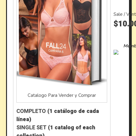
Sale / Ven
$10.0
Membr
Catalogo Para Vender y Comprar
COMPLETO
(1 catálogo de cada
línea)
SINGLE SET
(1 catalog of each
collection)