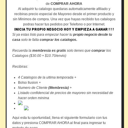
de
COMPRAR AHORA
Al adquirir tu catalogo quedaras automaticamente afiliado y
recibiras precio especial de Mayoreo desde el primer producto y
sin Minimos de compra. Una vez que hayas recibido tus catalogos
podras hacer tus pedidos por Telefono o por Internet.
INICIA TU PROPIO NEGOCIO HOY Y EMPIEZA A GANAR ! ! !
Si ya estas listo para empezar hacer tu
propio negocio desde tu
casa
solo te falta
comprar los catalogos.
Recuerda la
membresia es gratis
solo tienes que
comprar
los
Catalogos ($30.00 + $10.70/envio)
Recibiras:
4 Catalogos de la ultima temporada +
Bolso Ilusion +
Numero de Cliente
(Membresia)
+
Listado confidencial de precios de mayoreo sin necesidad de
hacer orden minima
Aqui esta tu oportunidad, llena el siguiente formulario con tus
datos y presiona COMPRAR AHORA al final para ingresar tu