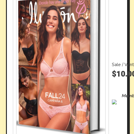
Sale / Ven
$10.0
Membr