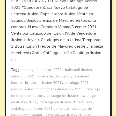
ILUSION VERANO 2021 Nuevo Catalogo Verano
2021 #QuedateEnCasa Nuevo Catalogo de
Lenceria Ilusion, Ropa Interior Ilusion, Venta en
Estados Unidos precios de Mayoreo en todas tu
compras. Nuevo Catalogo Verano/Summer 2021
Venta por Catalogo de Ilusion Kit de Vendedora
Ilusion Incluye: 4 Catalogos de la Ultima Temporada
1 Bolsa Ilusion Precios de Mayoreo desde una pieza
Membresia Gratis Catálogo Ilusión Catálogo Ilusión
[…]
Tagged
baby doll ilusion 2021
,
baby doll ilusion
catalogo 2021
,
brasieres de ilusión
,
brasieres
ilusion
,
brasieres ilusion 2021
,
catalogo 2021
ilusion
,
catalogo completo de ilusion 2021
,
catalogo
de brasieres ilusion
,
catalogo de ilusion
,
catalogo
de ilusion 2021
,
catalogo de ilusion 2021 blusas
,
catalogo de ilusion 2021 completo
,
catalogo de
ilusion 2021 digital
,
catalogo de ilusion 2021 en