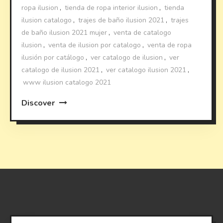
ropa ilusion
,
tienda de ropa interior ilusion
,
tienda
ilusion catalogo
,
trajes de baño ilusion 2021
,
trajes
de baño ilusion 2021 mujer
,
venta de catalogo
ilusion
,
venta de ilusion por catalogo
,
venta de ropa
ilusión por catálogo
,
ver catalogo de ilusion
,
ver
catalogo de ilusion 2021
,
ver catalogo ilusion 2021
,
www ilusion catalogo 2021
Discover