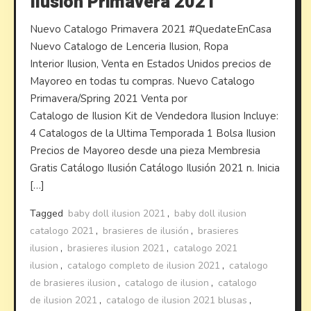
Ilusion Primavera 2021
Nuevo Catalogo Primavera 2021 #QuedateEnCasa
Nuevo Catalogo de Lenceria Ilusion, Ropa
Interior Ilusion, Venta en Estados Unidos precios de
Mayoreo en todas tu compras. Nuevo Catalogo
Primavera/Spring 2021 Venta por
Catalogo de Ilusion Kit de Vendedora Ilusion Incluye:
4 Catalogos de la Ultima Temporada 1 Bolsa Ilusion
Precios de Mayoreo desde una pieza Membresia
Gratis Catálogo Ilusión Catálogo Ilusión 2021 n. Inicia
[…]
Tagged
baby doll ilusion 2021
,
baby doll ilusion
catalogo 2021
,
brasieres de ilusión
,
brasieres
ilusion
,
brasieres ilusion 2021
,
catalogo 2021
ilusion
,
catalogo completo de ilusion 2021
,
catalogo
de brasieres ilusion
,
catalogo de ilusion
,
catalogo
de ilusion 2021
,
catalogo de ilusion 2021 blusas
,