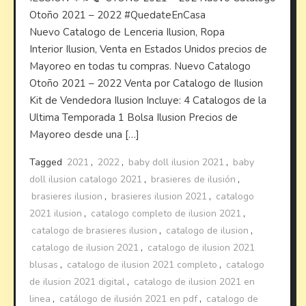
Otoño 2021 – 2022 #QuedateEnCasa
Nuevo Catalogo de Lenceria Ilusion, Ropa
Interior Ilusion, Venta en Estados Unidos precios de
Mayoreo en todas tu compras. Nuevo Catalogo
Otoño 2021 – 2022 Venta por Catalogo de Ilusion
Kit de Vendedora Ilusion Incluye: 4 Catalogos de la
Ultima Temporada 1 Bolsa Ilusion Precios de
Mayoreo desde una […]
Tagged
2021
,
2022
,
baby doll ilusion 2021
,
baby
doll ilusion catalogo 2021
,
brasieres de ilusión
,
brasieres ilusion
,
brasieres ilusion 2021
,
catalogo
2021 ilusion
,
catalogo completo de ilusion 2021
,
catalogo de brasieres ilusion
,
catalogo de ilusion
,
catalogo de ilusion 2021
,
catalogo de ilusion 2021
blusas
,
catalogo de ilusion 2021 completo
,
catalogo
de ilusion 2021 digital
,
catalogo de ilusion 2021 en
linea
,
catálogo de ilusión 2021 en pdf
,
catalogo de