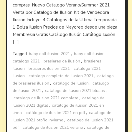
compras. Nuevo Catalogo Verano/Summer 2021
Venta por Catalogo de Ilusion Kit de Vendedora
Ilusion Incluye: 4 Catalogos de la Ultima Temporada
1 Bolsa Ilusion Precios de Mayoreo desde una pieza
Membresia Gratis Catálogo Ilusión Catálogo Ilusión
[…]
Tagged
baby doll ilusion 2021
,
baby doll ilusion
catalogo 2021
,
brasieres de ilusión
,
brasieres
ilusion
,
brasieres ilusion 2021
,
catalogo 2021
ilusion
,
catalogo completo de ilusion 2021
,
catalogo
de brasieres ilusion
,
catalogo de ilusion
,
catalogo
de ilusion 2021
,
catalogo de ilusion 2021 blusas
,
catalogo de ilusion 2021 completo
,
catalogo de
ilusion 2021 digital
,
catalogo de ilusion 2021 en
linea
,
catálogo de ilusión 2021 en pdf
,
catalogo de
ilusion 2021 otoño invierno
,
catalogo de ilusion 2021
pdf
,
catalogo de ilusion 2021 verano
,
catalogo de